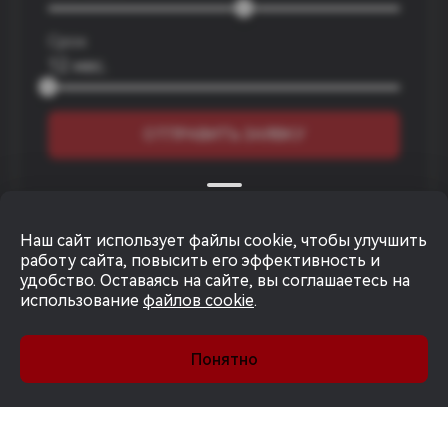
Срок
12 мес.
ОТПРАВИТЬ ЗАЯВКУ
Наш сайт использует файлы cookie, чтобы улучшить
работу сайта, повысить его эффективность и
удобство. Оставаясь на сайте, вы соглашаетесь на
использование
файлов cookie
.
Понятно