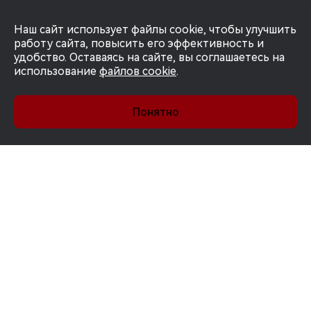
Наш сайт использует файлы cookie, чтобы улучшить
работу сайта, повысить его эффективность и
удобство. Оставаясь на сайте, вы соглашаетесь на
использование
файлов cookie
.
Понятно
ПОЛИТИКА В ОТНОШЕНИИ
ОБРАБОТКИ ПЕРСОНАЛЬНЫХ
ДАННЫХ