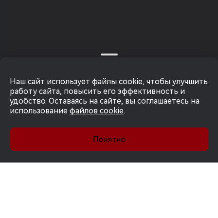
Наш сайт использует файлы cookie, чтобы улучшить
работу сайта, повысить его эффективность и
удобство. Оставаясь на сайте, вы соглашаетесь на
использование
файлов cookie
.
Понятно