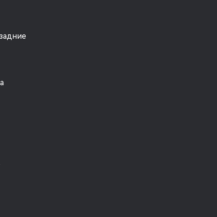
задние
а
о