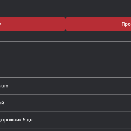
у
Про
mium
ый
орожник 5 дв.