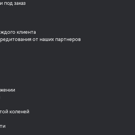
 под заказ
аждого клиента
кредитования от наших партнеров
ожении
я
той коленей
ти