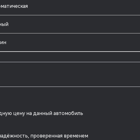
матическая
ный
зин
одную цену на данный автомобиль
надёжность, проверенная временем