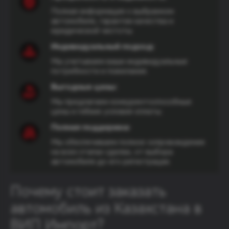
Полная информация о выбранном
автомобиле, гарантии качества и
юридической чистоты.
Индивидуальный подход:
Мы учитываем ваши индивидуальные
потребности и пожелания.
Выгодные цены:
Мы предлагаем конкурентоспособные
цены и гибкие условия оплаты.
Полная поддержка:
Мы обеспечиваем полное сопровождение
на всех этапах сделки, от выбора
автомобиля до его регистрации.
Почему стоит заказать
автомобиль из Казахстана в
ВИП Импорт?