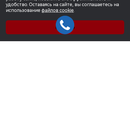
удобство. Оставаясь на сайте, вы соглашаетесь на
использование
файлов cookie
.
Понятно
ПОЛИТИКА В ОТНОШЕНИИ
ОБРАБОТКИ ПЕРСОНАЛЬНЫХ
ДАННЫХ
СОГЛАШЕНИЕ НА ОБРАБОТКУ
ПЕРСОНАЛЬНЫХ ДАННЫХ