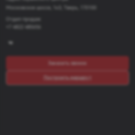
Московское шоссе, 1к3, Тверь, 170100
Отдел продаж:
+7 4822 480656
Заказать звонок
Построить маршрут