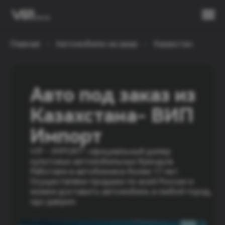
Главная
Автомобили на заказ
Казахстан
Авто под заказ из 
Казахстана- ВИП 
Импорт
VIP - IMPORT- официальный дилер 
культовых автомобильных брендов. 
Работаем в автобизнесе более 17 лет. 
Осуществляем продажи по всей России и 
можем доставить автомобиль в любой город, 
«до двери».