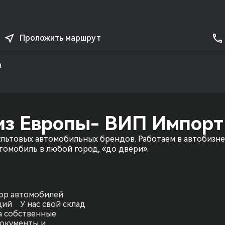
Проложить маршрут
а
 из Европы- ВИП Импорт
льтовых автомобильных брендов. Работаем в автобизнес
томобиль в любой город, «до двери».
ор автомобилей
аций
У нас свой склад
а собственные
документы и