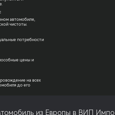
е.
:
нном автомобиле,
ской чистоты.
уальные потребности
пособные цены и
ровождение на всех
омобиля до его
втомобиль из Европы в ВИП Импо