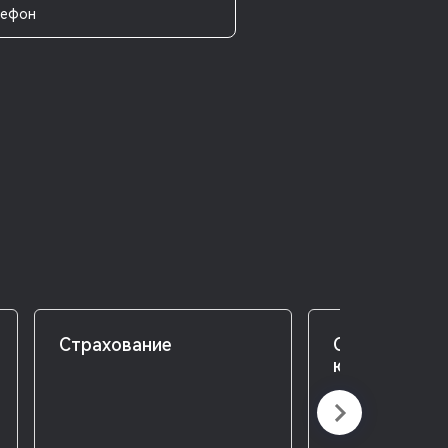
лефон
Страхование
Спецусловия
юридических