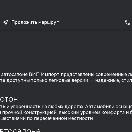
Проложить маршрут
 В автосалоне ВИП Импорт представлены современные ле
айте доступны только легковые версии — надежные, сти
отон
сть и уверенность на любых дорогах. Автомобили осна
 прочной конструкцией, высоким уровнем комфорта и б
ешествиями по пересеченной местности.
автосалоне