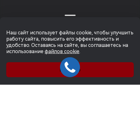
Наш сайт использует файлы cookie, чтобы улучшить
работу сайта, повысить его эффективность и
удобство. Оставаясь на сайте, вы соглашаетесь на
использование
файлов cookie
.
Понятно
ПОЛИТИКА В ОТНОШЕНИИ
ОБРАБОТКИ ПЕРСОНАЛЬНЫХ