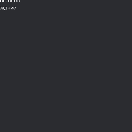
лоскостях
задние
о