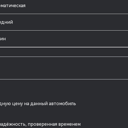
матическая
едний
зин
одную цену на данный автомобиль
надёжность, проверенная временем