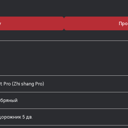
у
Про
t Pro (Zhi shang Pro)
ебряный
орожник 5 дв.