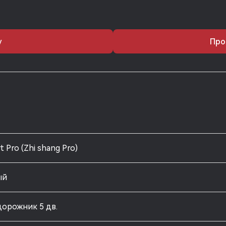
у
Про
t Pro (Zhi shang Pro)
ый
орожник 5 дв.