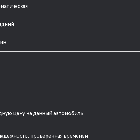
матическая
едний
зин
одную цену на данный автомобиль
надёжность, проверенная временем