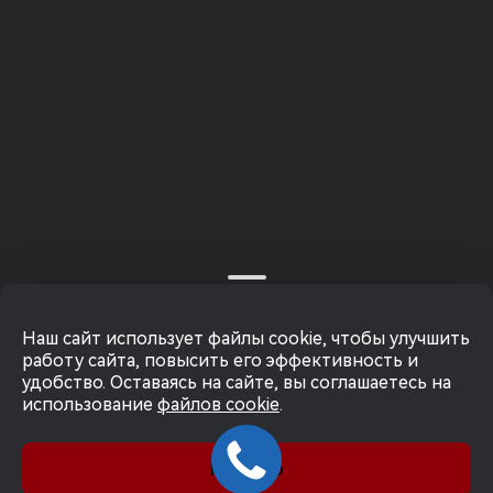
Наш сайт использует файлы cookie, чтобы улучшить
работу сайта, повысить его эффективность и
удобство. Оставаясь на сайте, вы соглашаетесь на
использование
файлов cookie
.
Понятно