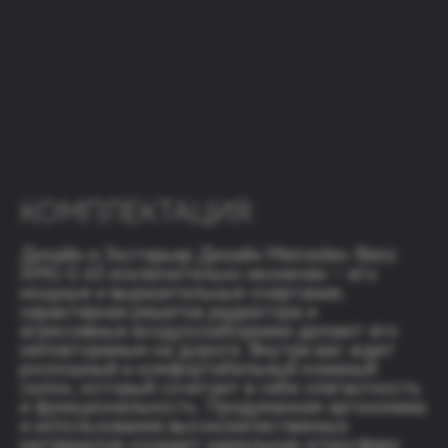
КОМПЛЕКТАЦИЯ:
Дизайн и Экстерьер Дизайн Mercedes-Benz
AMG G 63 исключительно иконичен – его
мощные и выразительные очертания,
характерная решетка радиатора и
агрессивные воздухозаборники делают его
неповторимым на дороге. Внутри вас ждет
роскошный и комфортабельный кожаный
салон, который сочетает в себе элегантность
и функциональность. Продуманная эргономика
и использование высококачественных
материалов создают идеальную атмосферу